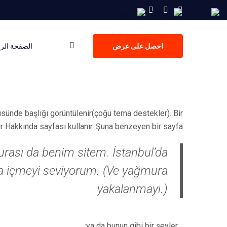
احصل على عرض
الصفحة الر
nüsünde başlığı görüntülenir(çoğu tema destekler). Bir
ir Hakkında sayfası kullanır. Şuna benzeyen bir sayfa:
burası da benim sitem. İstanbul’da
da içmeyi seviyorum. (Ve yağmura
yakalanmayı.)
…ya da bunun gibi bir şeyler: