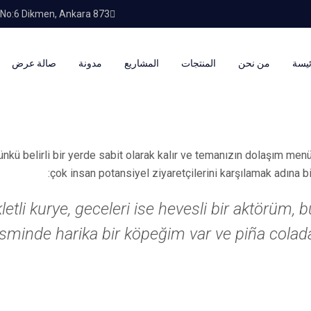
873 Cad. No:6 Dikmen, Ankara
ئيسة
من نحن
المنتجات
المشاريع
مدونة
صالة عرض
 çünkü belirli bir yerde sabit olarak kalır ve temanızın dolaşım me
çok insan potansiyel ziyaretçilerini karşılamak adına b
etli kurye, geceleri ise hevesli bir aktörüm, 
isminde harika bir köpeğim var ve piña cola