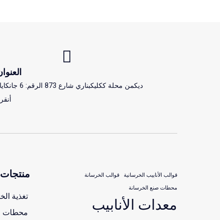
العنوان
ديكمن محلة ككليكبناري شارع 873 الرقم: 6 جا
أنقر
منتجات
قوالب الأنابيب الخرسانية
قوالب الخرسانة
محطات صنع الخرسانة
تغذية الخ
معدات الأنابيب
محطات صن