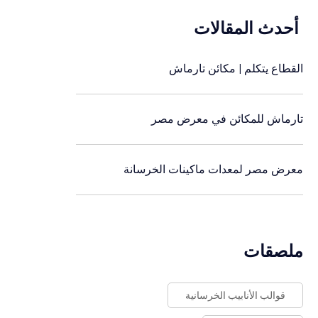
أحدث المقالات
القطاع يتكلم | مكائن تارماش
تارماش للمكائن في معرض مصر
معرض مصر لمعدات ماكينات الخرسانة
ملصقات
قوالب الأنابيب الخرسانية