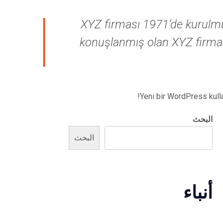
XYZ firması 1971’de kurulmu
konuşlanmış olan XYZ firması
Yeni bir WordPress kulla
البحث
البحث
أنباء