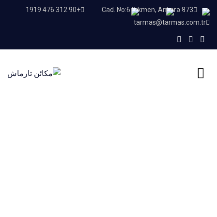
+90 312 476 1919
873 Cad. No:6 Dikmen, Ankara
tarmas@tarmas.com.tr
Our Services
Home
Our Services