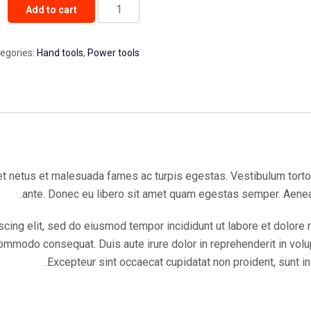
Dustcontrol
Add to cart
Dust
Extractor
egories:
Hand tools
,
Power tools
quantity
t netus et malesuada fames ac turpis egestas. Vestibulum tortor q
ante. Donec eu libero sit amet quam egestas semper. Aenean 
cing elit, sed do eiusmod tempor incididunt ut labore et dolore
commodo consequat. Duis aute irure dolor in reprehenderit in volupt
Excepteur sint occaecat cupidatat non proident, sunt in 