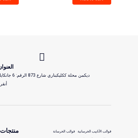
out of 5
العنوان
ديكمن محلة ككليكبناري شارع 873 الرقم: 6 جا
أنقر
منتجات
قوالب الأنابيب الخرسانية
قوالب الخرسانة