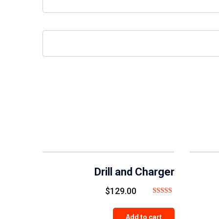
Drill and Charger
$
129.00
Rated
5.00
Add to cart